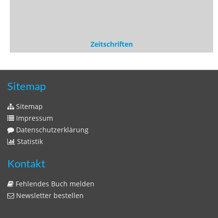
Newsletter bestellen
Benutzer
Login
litera bavarica ist eine Unternehmung der
Histonauten
und der
Edition Luftschiffer
(ein Imprint der
edition tingeltangel
)
in Zusammenarbeit mit Gerhard Willhalm (
stadtgeschichte-
muenchen.de
)
© 2020 Gerhard Willhalm, inc. All rights reserved.