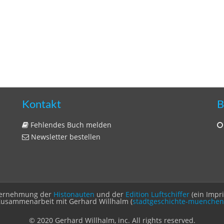
Kontakt
B
Fehlendes Buch melden
Newsletter bestellen
Unternehmung der
Histonauten
und der
Edition Luftschiffer
(ein Impr
Zusammenarbeit mit Gerhard Willhalm (
stadtgeschichte-muenchen
© 2020 Gerhard Willhalm, inc. All rights reserved.