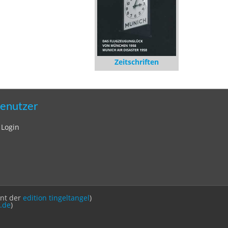
Zeitschriften
enutzer
Login
int der
edition tingeltangel
)
.de
)