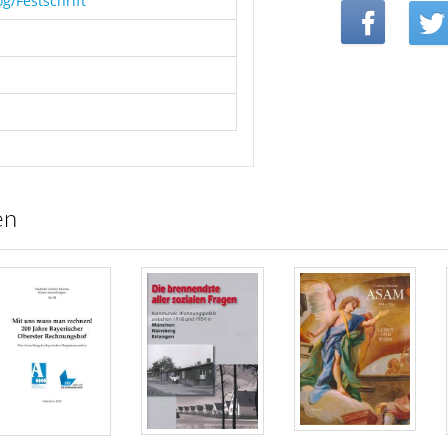
g/Festschrift
en