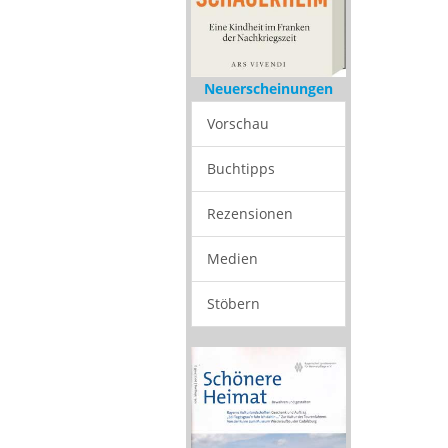
Neuerscheinungen
Vorschau
Buchtipps
Rezensionen
Medien
Stöbern