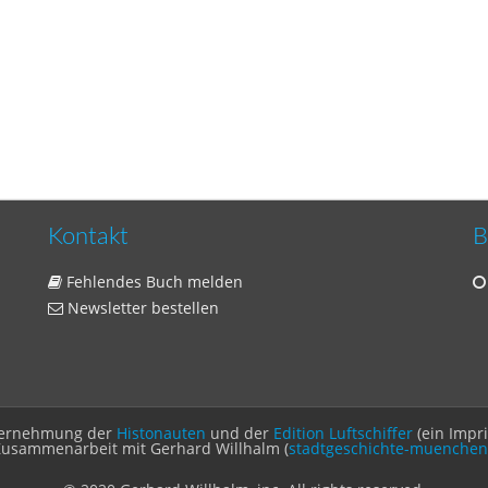
Kontakt
B
Fehlendes Buch melden
Newsletter bestellen
Unternehmung der
Histonauten
und der
Edition Luftschiffer
(ein Impr
Zusammenarbeit mit Gerhard Willhalm (
stadtgeschichte-muenchen