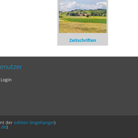
Zeitschriften
enutzer
Login
int der
edition tingeltangel
)
.de
)