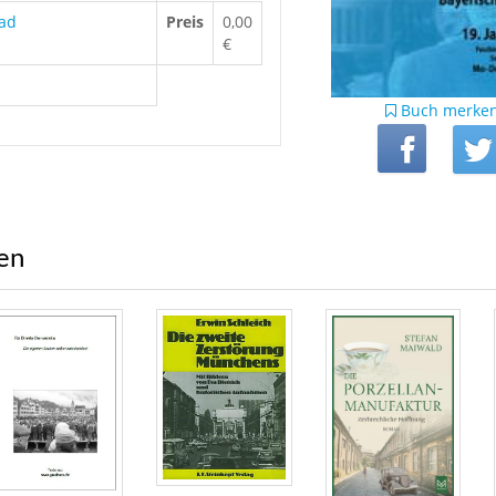
ad
Preis
0,00
€
Buch merke
ren