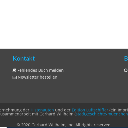
Kontakt
B
Fehlendes Buch melden
Newsletter bestellen
Unternehmung der
Histonauten
und der
Edition Luftschiffer
(ein Impr
Zusammenarbeit mit Gerhard Willhalm (
stadtgeschichte-muenchen
© 2020 Gerhard Willhalm, inc. All rights reserved.