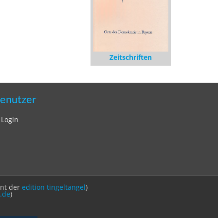
Zeitschriften
enutzer
Login
int der
edition tingeltangel
)
.de
)