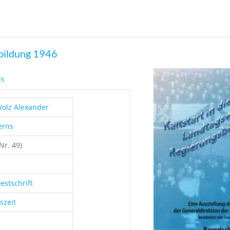
bildung 1946
is
olz Alexander
erns
Nr. 49)
estschrift
szeit