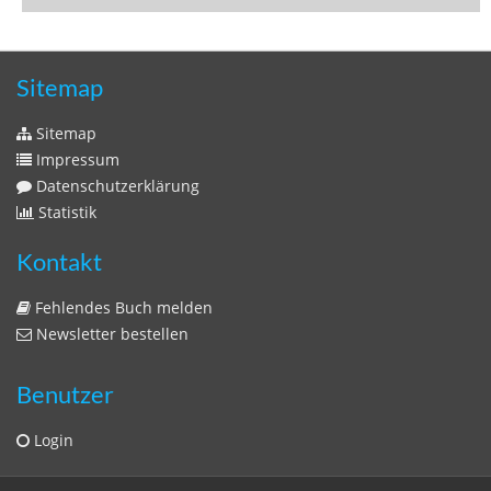
Fehlendes Buch melden
Newsletter bestellen
Benutzer
Login
litera bavarica ist eine Unternehmung der
Histonauten
und der
Edition Luftschiffer
(ein Imprint der
edition tingeltangel
)
in Zusammenarbeit mit Gerhard Willhalm (
stadtgeschichte-
muenchen.de
)
© 2020 Gerhard Willhalm, inc. All rights reserved.