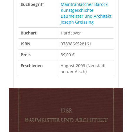
Suchbegriff
Mainfränkischer Barock
,
Kunstgeschichte
,
Baumeister und Architekt
Joseph Greissing
Buchart
Hardcover
ISBN
9783866528161
Preis
39,00 €
Erschienen
August 2009 (Neustadt
an der Aisch)