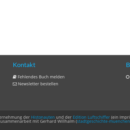
Kontakt
B
Fehlendes Buch melden
Newsletter bestellen
Unternehmung der
Histonauten
und der
Edition Luftschiffer
(ein Impr
Zusammenarbeit mit Gerhard Willhalm (
stadtgeschichte-muenchen