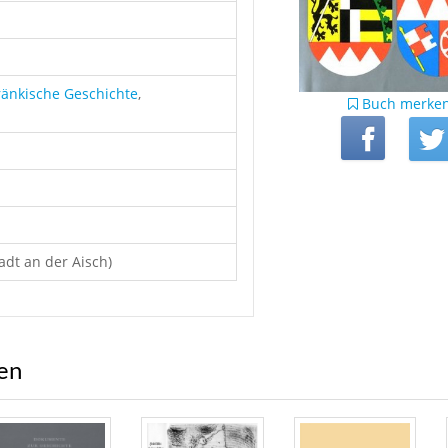
ränkische Geschichte
,
Buch merke
adt an der Aisch)
ren