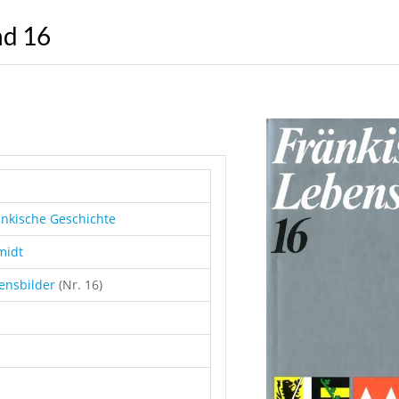
nd 16
änkische Geschichte
midt
bensbilder
(Nr. 16)