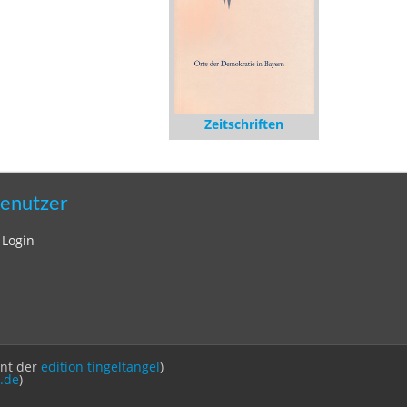
Zeitschriften
enutzer
Login
int der
edition tingeltangel
)
.de
)