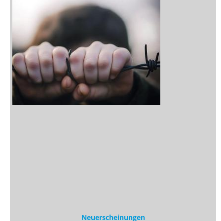
Neuerscheinungen
Vorschau
Buchtipps
Rezensionen
Medien
Stöbern