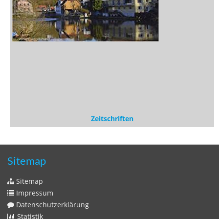
Sitemap
Impressum
Datenschutzerklärung
Statistik
Kontakt
Fehlendes Buch melden
Newsletter bestellen
Benutzer
Login
litera bavarica ist eine Unternehmung der
Histonauten
und der
Edition Luftschiffer
(ein Imprint der
edition tingeltangel
)
in Zusammenarbeit mit Gerhard Willhalm (
stadtgeschichte-
muenchen.de
)
© 2020 Gerhard Willhalm, inc. All rights reserved.