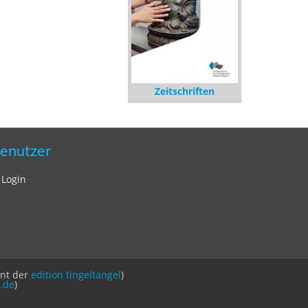
Zeitschriften
enutzer
Login
int der
edition tingeltangel
)
.de
)