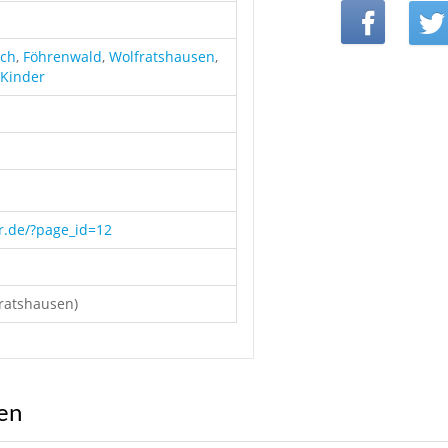
ach
,
Föhrenwald
,
Wolfratshausen
,
Kinder
or.de/?page_id=12
ratshausen)
ren