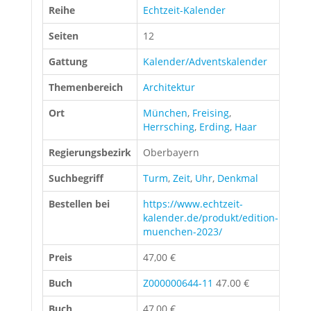
Reihe
Echtzeit-Kalender
Seiten
12
Gattung
Kalender/Adventskalender
Themenbereich
Architektur
Ort
München
,
Freising
,
Herrsching
,
Erding
,
Haar
Regierungsbezirk
Oberbayern
Suchbegriff
Turm
,
Zeit
,
Uhr
,
Denkmal
Bestellen bei
https://www.echtzeit-
kalender.de/produkt/edition-
muenchen-2023/
Preis
47,00 €
Buch
Z000000644-11
47.00 €
Buch
47,00 €