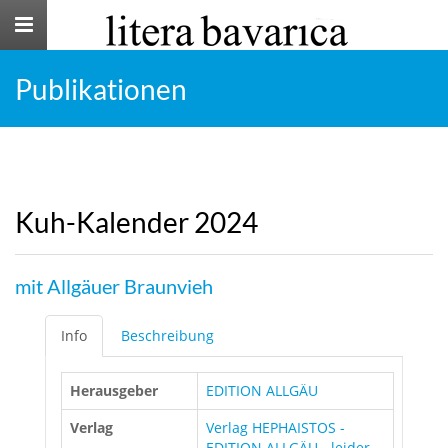
Toggle
navigation
Publikationen
Kuh-Kalender 2024
mit Allgäuer Braunvieh
Info
Beschreibung
Herausgeber
EDITION ALLGÄU
Verlag
Verlag HEPHAISTOS -
EDITION ALLGÄU - leider