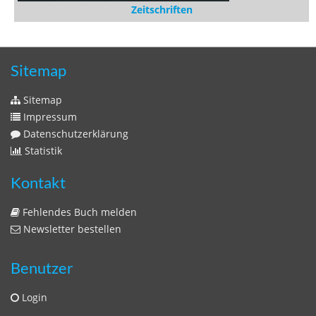
Sitemap
Impressum
Datenschutzerklärung
Statistik
Kontakt
Fehlendes Buch melden
Newsletter bestellen
Benutzer
Login
litera bavarica ist eine Unternehmung der
Histonauten
und der
Edition Luftschiffer
(ein Imprint der
edition tingeltangel
)
in Zusammenarbeit mit Gerhard Willhalm (
stadtgeschichte-
muenchen.de
)
© 2020 Gerhard Willhalm, inc. All rights reserved.