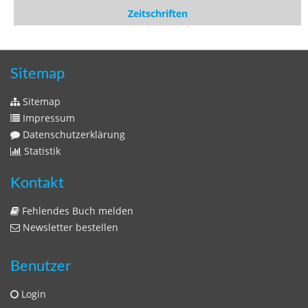
Sitemap
Impressum
Datenschutzerklärung
Statistik
Kontakt
Fehlendes Buch melden
Newsletter bestellen
Benutzer
Login
litera bavarica ist eine Unternehmung der
Histonauten
und der
Edition Luftschiffer
(ein Imprint der
edition tingeltangel
)
in Zusammenarbeit mit Gerhard Willhalm (
stadtgeschichte-
muenchen.de
)
© 2020 Gerhard Willhalm, inc. All rights reserved.