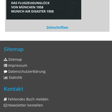
Sitemap
Sitemap
Impressum
Datenschutzerklärung
Statistik
Kontakt
Fehlendes Buch melden
Newsletter bestellen
Benutzer
Login
litera bavarica ist eine Unternehmung der
Histonauten
und der
Edition Luftschiffer
(ein Imprint der
edition tingeltangel
)
in Zusammenarbeit mit Gerhard Willhalm (
stadtgeschichte-