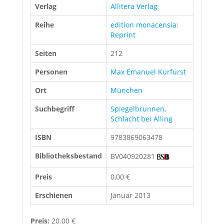
Verlag
Allitera Verlag
Reihe
edition monacensia:
Reprint
Seiten
212
Personen
Max Emanuel Kurfürst
Ort
München
Suchbegriff
Spiegelbrunnen
,
Schlacht bei Alling
ISBN
9783869063478
Bibliotheksbestand
BV040920281
Preis
0,00 €
Erschienen
Januar 2013
Preis:
20.00 €