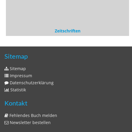
Sitemap
Sitemap
Impressum
Datenschutzerklärung
Statistik
Kontakt
Fehlendes Buch melden
Newsletter bestellen
Benutzer
Login
litera bavarica ist eine Unternehmung der
Histonauten
und der
Edition Luftschiffer
(ein Imprint der
edition tingeltangel
)
in Zusammenarbeit mit Gerhard Willhalm (
stadtgeschichte-