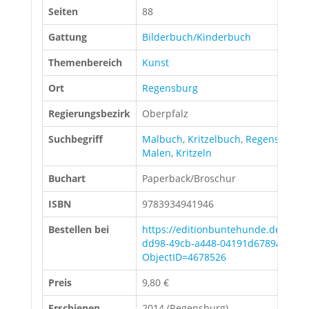
Seiten
88
Gattung
Bilderbuch/Kinderbuch
Themenbereich
Kunst
Ort
Regensburg
Regierungsbezirk
Oberpfalz
Suchbegriff
Malbuch
,
Kritzelbuch
,
Regensburg
,
Malen
,
Kritzeln
Buchart
Paperback/Broschur
ISBN
9783934941946
Bestellen bei
https://editionbuntehunde.de/epag
dd98-49cb-a448-04191d6789a2.sf/d
ObjectID=4678526
Preis
9,80 €
Erschienen
2014 (Regensburg)