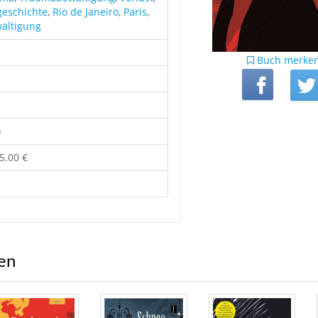
geschichte
,
Rio de Janeiro
,
Paris
,
ältigung
Buch merke
)
5.00 €
ren