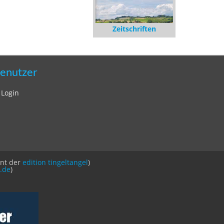
Zeitschriften
enutzer
Login
int der
edition tingeltangel
)
.de
)