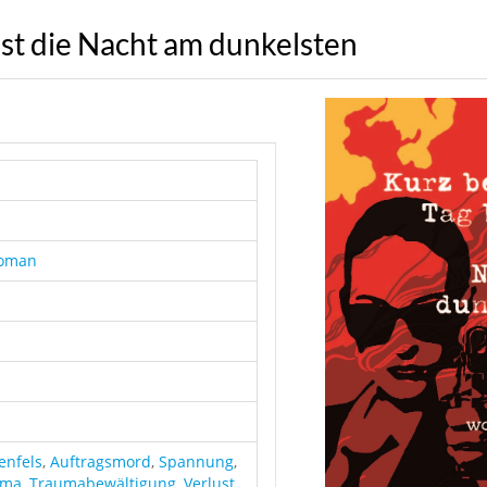
ist die Nacht am dunkelsten
Roman
enfels
,
Auftragsmord
,
Spannung
,
uma
,
Traumabewältigung
,
Verlust
,