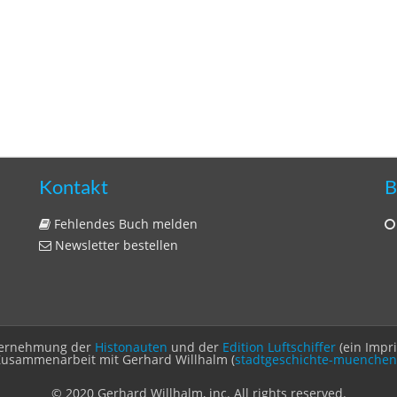
Kontakt
B
Fehlendes Buch melden
Newsletter bestellen
Unternehmung der
Histonauten
und der
Edition Luftschiffer
(ein Impr
Zusammenarbeit mit Gerhard Willhalm (
stadtgeschichte-muenchen
© 2020 Gerhard Willhalm, inc. All rights reserved.