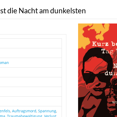
ist die Nacht am dunkelsten
Roman
enfels
,
Auftragsmord
,
Spannung
,
uma
,
Traumabewältigung
,
Verlust
,