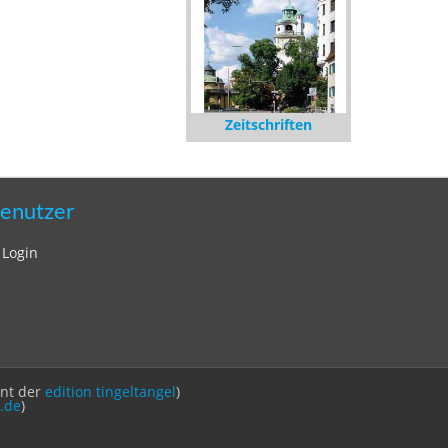
Zeitschriften
enutzer
Login
int der
edition tingeltangel
)
.de
)