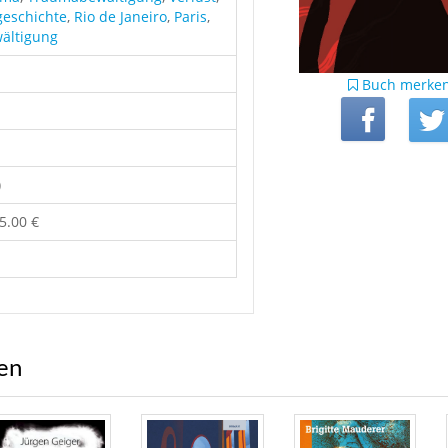
geschichte
,
Rio de Janeiro
,
Paris
,
ältigung
Buch merke
)
5.00 €
ren