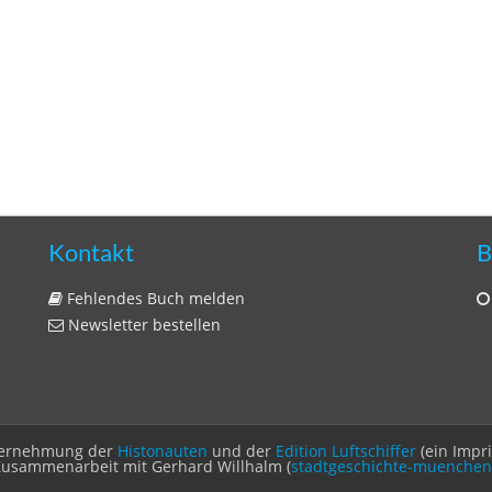
Kontakt
B
Fehlendes Buch melden
Newsletter bestellen
Unternehmung der
Histonauten
und der
Edition Luftschiffer
(ein Impr
Zusammenarbeit mit Gerhard Willhalm (
stadtgeschichte-muenchen