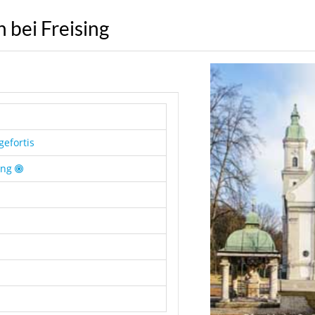
 bei Freising
gefortis
ing