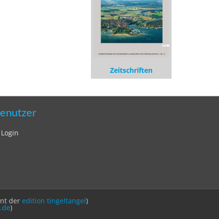
Zeitschriften
enutzer
Login
int der
edition tingeltangel
)
.de
)