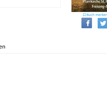
Buch merke
ren