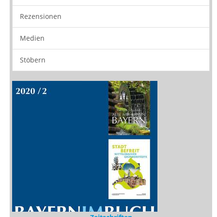
Neuerscheinungen
Vorschau
Buchtipps
Rezensionen
Medien
Stöbern