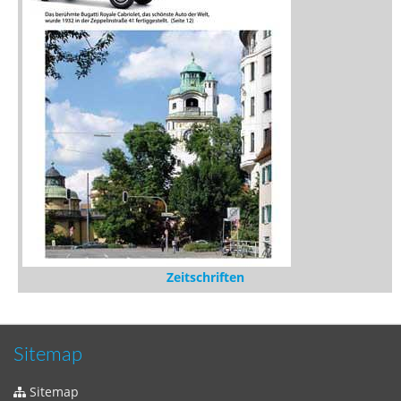
Zeitschriften
Sitemap
Sitemap
Impressum
Datenschutzerklärung
Statistik
Kontakt
Fehlendes Buch melden
Newsletter bestellen