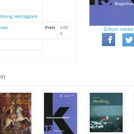
öhring
,
Herzogpark
load
Preis
0,00
Buch merke
€
en