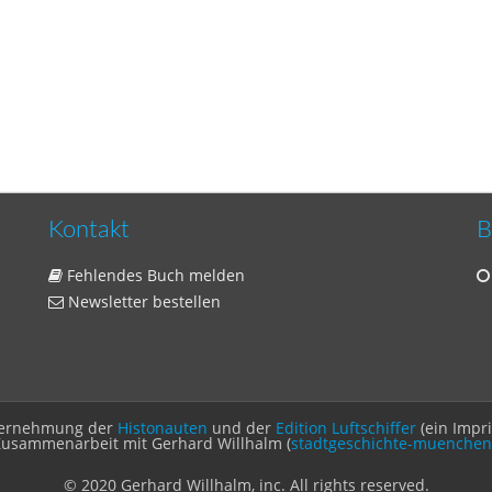
Kontakt
B
Fehlendes Buch melden
Newsletter bestellen
Unternehmung der
Histonauten
und der
Edition Luftschiffer
(ein Impr
Zusammenarbeit mit Gerhard Willhalm (
stadtgeschichte-muenchen
© 2020 Gerhard Willhalm, inc. All rights reserved.