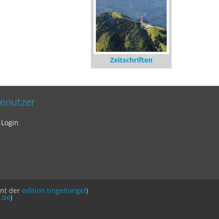
Zeitschriften
enutzer
Login
int der
edition tingeltangel
)
.de
)