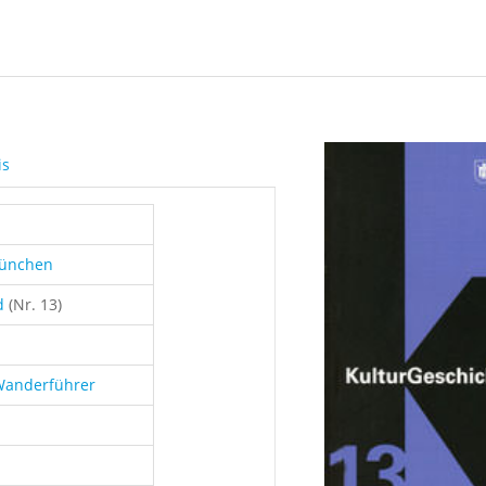
is
München
d
(Nr. 13)
 Wanderführer