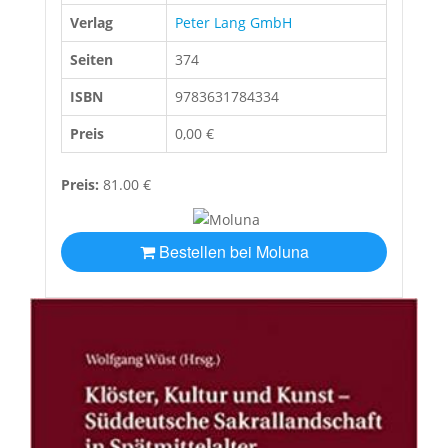
Verlag
Peter Lang GmbH
Seiten
374
ISBN
9783631784334
Preis
0,00 €
Preis:
81.00 €
Bestellen bei Moluna