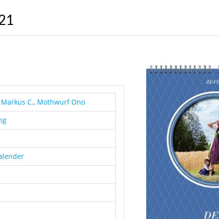
021
r Markus C.
,
Mothwurf Ono
ng
alender