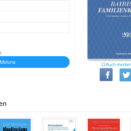
 Moluna
Buch merke
ren