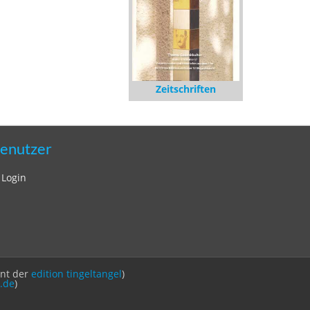
Zeitschriften
enutzer
Login
int der
edition tingeltangel
)
.de
)