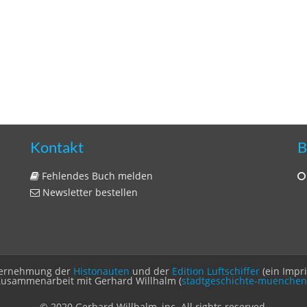
Kontakt
B
Fehlendes Buch melden
Newsletter bestellen
Unternehmung der
Histonauten
und der
Edition Luftschiffer
(ein Impr
Zusammenarbeit mit Gerhard Willhalm (
stadtgeschichte-muenchen
© 2020 Gerhard Willhalm, inc. All rights reserved.