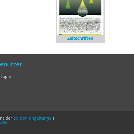
Zeitschriften
enutzer
Login
int der
edition tingeltangel
)
.de
)