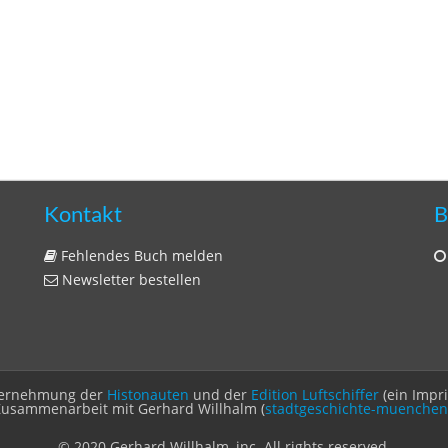
Kontakt
B
Fehlendes Buch melden
Newsletter bestellen
Unternehmung der
Histonauten
und der
Edition Luftschiffer
(ein Impr
Zusammenarbeit mit Gerhard Willhalm (
stadtgeschichte-muenchen
© 2020 Gerhard Willhalm, inc. All rights reserved.