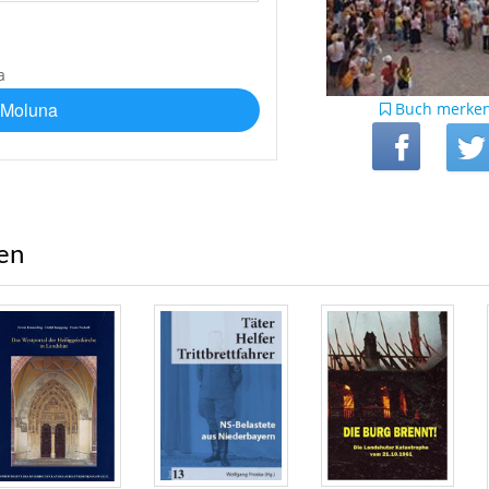
 Moluna
Buch merke
ren