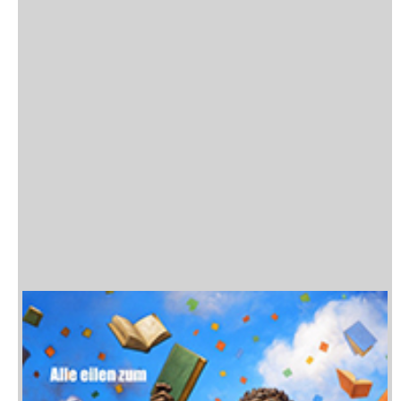
Der Biber
Zahner Volker , Schmidbauer Markus , Schwab Gerhard , Angst Christof
(2021)