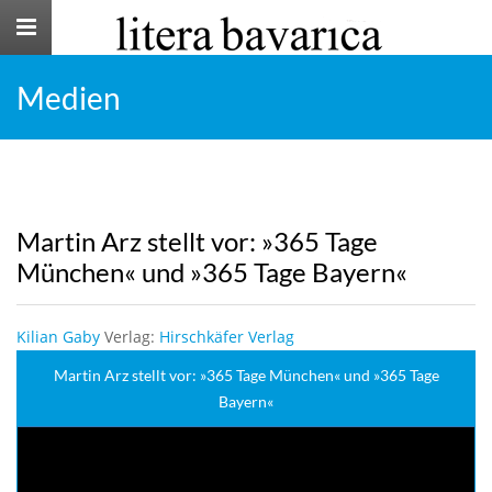
Toggle
navigation
Medien
Martin Arz stellt vor: »365 Tage
München« und »365 Tage Bayern«
Kilian Gaby
Verlag:
Hirschkäfer Verlag
Martin Arz stellt vor: »365 Tage München« und »365 Tage
Bayern«
YouTube