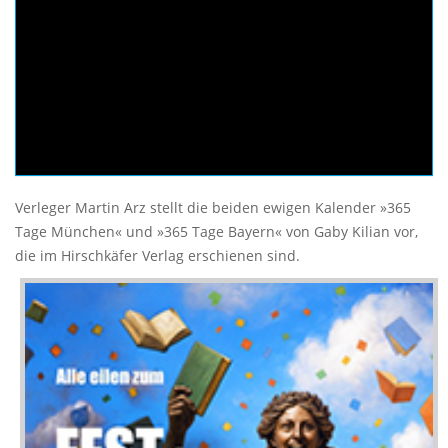
Verleger Martin Arz stellt die beiden ewigen Kalender »365
Tage München« und »365 Tage Bayern« von Gaby Kilian vor,
die im Hirschkäfer Verlag erschienen sind.