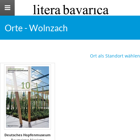
Toggle
navigation
Orte - Wolnzach
Ort als Standort wählen
Deutsches Hopfenmuseum
Baumeister Nicolette