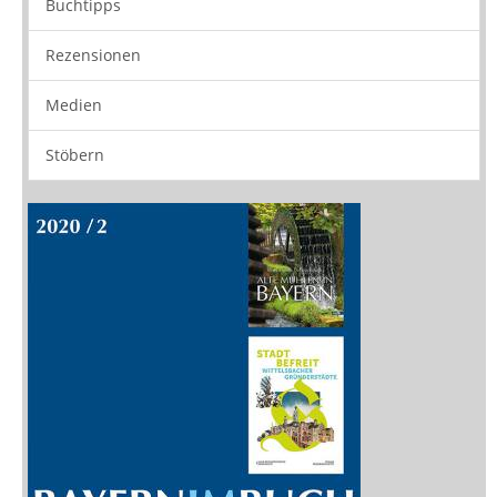
Neuerscheinungen
Vorschau
Buchtipps
Rezensionen
Medien
Stöbern