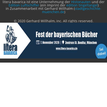
Benutzer
Login
litera bavarica ist eine Unternehmung der
Histonauten
und der
Edition Luftschiffer
(ein Imprint der
edition tingeltangel
)
in Zusammenarbeit mit Gerhard Willhalm (
stadtgeschichte-
muenchen.de
)
© 2020 Gerhard Willhalm, inc. All rights reserved.