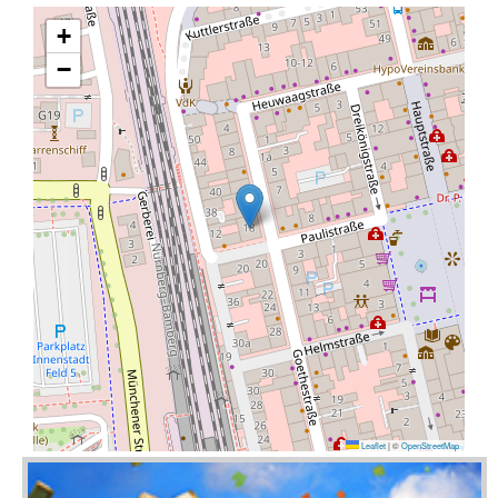
+
−
Leaflet
|
©
OpenStreetMap