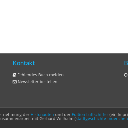
Kontakt
B
Fehlendes Buch melden
Newsletter bestellen
Unternehmung der
Histonauten
und der
Edition Luftschiffer
(ein Impr
Zusammenarbeit mit Gerhard Willhalm (
stadtgeschichte-muenchen