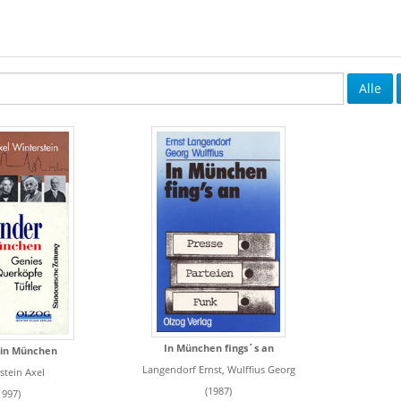
Alle
In München fings´s an
 in München
Langendorf Ernst, Wulffius Georg
stein Axel
(1987)
1997)