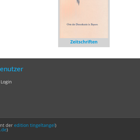
Zeitschriften
enutzer
Login
int der
edition tingeltangel
)
.de
)