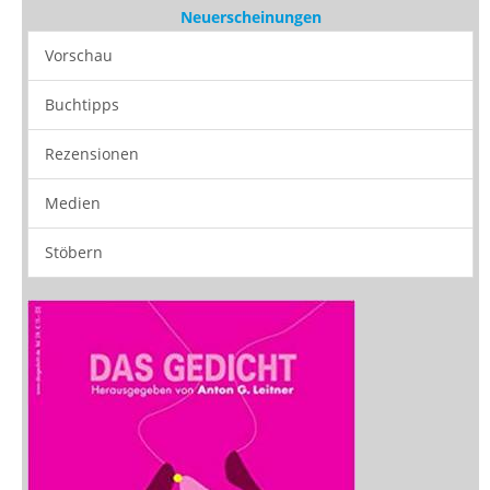
Neuerscheinungen
Vorschau
Buchtipps
Rezensionen
Medien
Stöbern