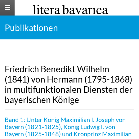
Toggle
navigation
Publikationen
Friedrich Benedikt Wilhelm
(1841) von Hermann (1795-1868)
in multifunktionalen Diensten der
bayerischen Könige
Band 1: Unter König Maximilian I. Joseph von
Bayern (1821-1825), König Ludwig I. von
Bayern (1825-1848) und Kronprinz Maximilian