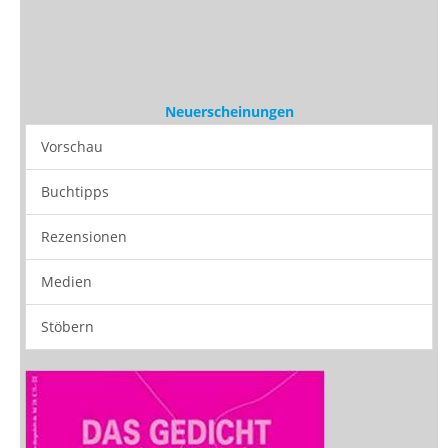
Neuerscheinungen
Vorschau
Buchtipps
Rezensionen
Medien
Stöbern