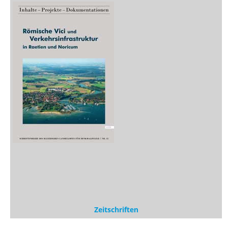
Neuerscheinungen
Vorschau
Buchtipps
Rezensionen
Medien
Stöbern