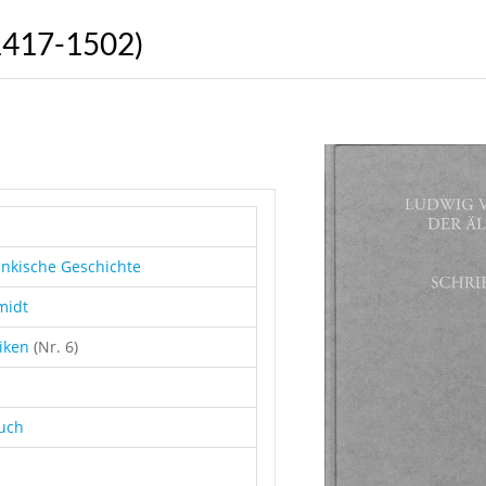
(1417-1502)
änkische Geschichte
midt
iken
(Nr. 6)
buch