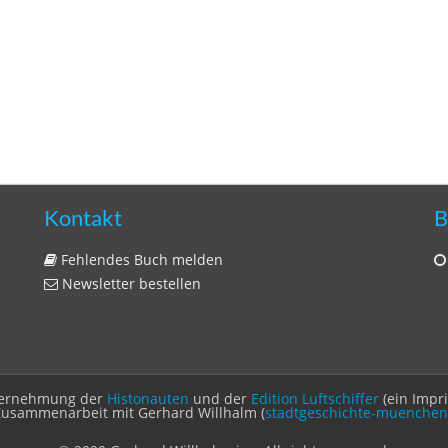
Kontakt
B
Fehlendes Buch melden
Newsletter bestellen
Unternehmung der
Histonauten
und der
Edition Luftschiffer
(ein Impr
Zusammenarbeit mit Gerhard Willhalm (
stadtgeschichte-muenchen