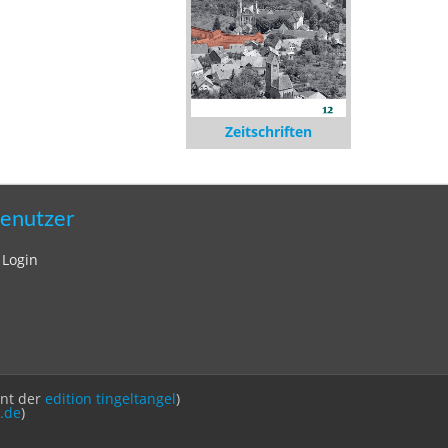
Zeitschriften
enutzer
Login
int der
edition tingeltangel
)
.de
)