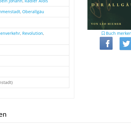
bein Johann
,
Rädler Alois
mmenstadt
,
Oberallgäu
Buch merke
enverkehr
,
Revolution
,
stadt)
ren