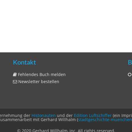
Kontakt
B
Fehlendes Buch melden
Newsletter bestellen
Unternehmung der
Histonauten
und der
Edition Luftschiffer
(ein Impr
Zusammenarbeit mit Gerhard Willhalm (
stadtgeschichte-muenchen
© 2020 Gerhard Willhalm, inc. All rights reserved.