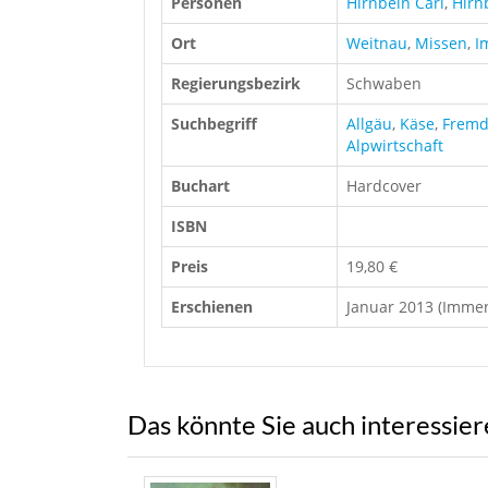
Personen
Hirnbein Carl
,
Hirn
Ort
Weitnau
,
Missen
,
I
Regierungsbezirk
Schwaben
Suchbegriff
Allgäu
,
Käse
,
Fremd
Alpwirtschaft
Buchart
Hardcover
ISBN
Preis
19,80 €
Erschienen
Januar 2013 (Immen
Das könnte Sie auch interessie