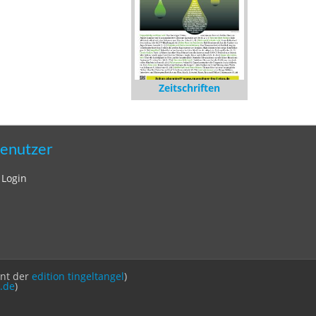
Zeitschriften
enutzer
Login
int der
edition tingeltangel
)
.de
)