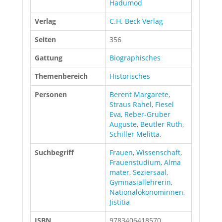
Hadumod
Verlag
C.H. Beck Verlag
Seiten
356
Gattung
Biographisches
Themenbereich
Historisches
Personen
Berent Margarete
,
Straus Rahel
,
Fiesel
Eva
,
Reber-Gruber
Auguste
,
Beutler Ruth
,
Schiller Melitta
,
Suchbegriff
Frauen
,
Wissenschaft
,
Frauenstudium
,
Alma
mater
,
Seziersaal
,
Gymnasiallehrerin
,
Nationalökonominnen
,
Jistitia
ISBN
9783406418570