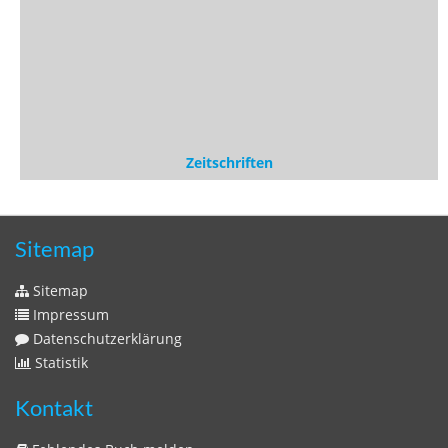
Sitemap
Sitemap
Impressum
Datenschutzerklärung
Statistik
Kontakt
Fehlendes Buch melden
Newsletter bestellen
Benutzer
Login
litera bavarica ist eine Unternehmung der
Histonauten
und der
Edition Luftschiffer
(ein Imprint der
edition tingeltangel
)
in Zusammenarbeit mit Gerhard Willhalm (
stadtgeschichte-
muenchen.de
)