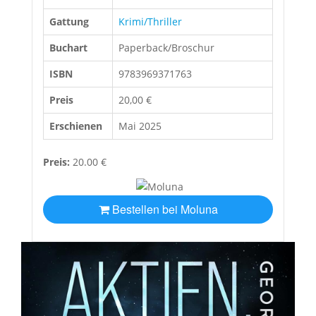
Gattung
Krimi/Thriller
Buchart
Paperback/Broschur
ISBN
9783969371763
Preis
20,00 €
Erschienen
Mai 2025
Preis:
20.00 €
Bestellen bei Moluna