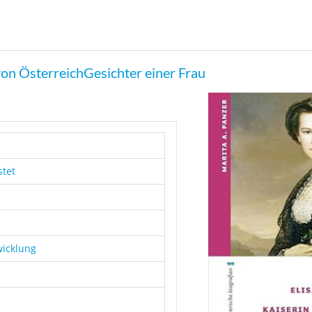
 von ÖsterreichGesichter einer Frau
stet
wicklung