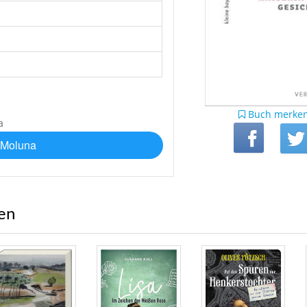
Buch merke
 Moluna
ren