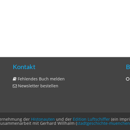
Kontakt
B
Fehlendes Buch melden
Newsletter bestellen
Unternehmung der
Histonauten
und der
Edition Luftschiffer
(ein Impr
Zusammenarbeit mit Gerhard Willhalm (
stadtgeschichte-muenchen