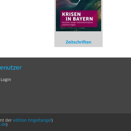
Zeitschriften
enutzer
Login
int der
edition tingeltangel
)
.de
)