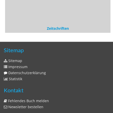
Sitemap
Sitemap
Impressum
Datenschutzerklärung
Statistik
Kontakt
Fehlendes Buch melden
Newsletter bestellen
Benutzer
Login
litera bavarica ist eine Unternehmung der
Histonauten
und der
Edition Luftschiffer
(ein Imprint der
edition tingeltangel
)