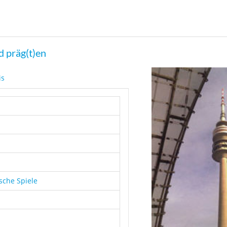
d präg(t)en
is
sche Spiele