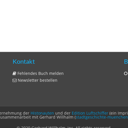
Kontakt
B
Fehlendes Buch melden
Newsletter bestellen
Unternehmung der
Histonauten
und der
Edition Luftschiffer
(ein Impr
Zusammenarbeit mit Gerhard Willhalm (
stadtgeschichte-muenchen
© 2020 Gerhard Willhalm, inc. All rights reserved.