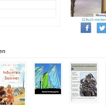
Buch merke
ren