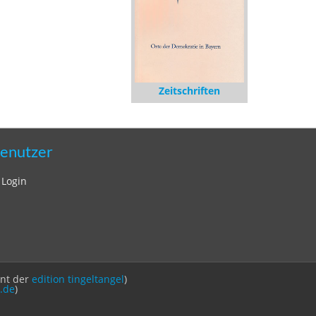
Zeitschriften
enutzer
Login
int der
edition tingeltangel
)
.de
)