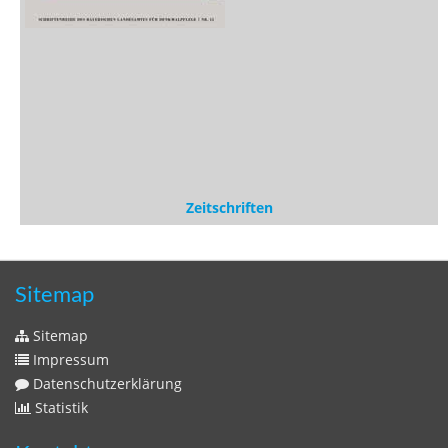
Statistik
Kontakt
Fehlendes Buch melden
Newsletter bestellen
Benutzer
Login
litera bavarica ist eine Unternehmung der
Histonauten
und der
Edition Luftschiffer
(ein Imprint der
edition tingeltangel
)
in Zusammenarbeit mit Gerhard Willhalm (
stadtgeschichte-
muenchen.de
)
© 2020 Gerhard Willhalm, inc. All rights reserved.