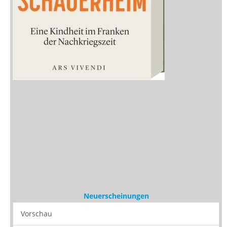
Neuerscheinungen
Vorschau
Buchtipps
Rezensionen
Medien
Stöbern