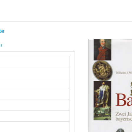
te
is