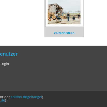
Zeitschriften
enutzer
Login
int der
edition tingeltangel
)
.de
)