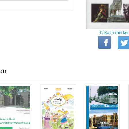
Buch merke
ren