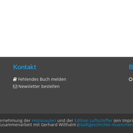
Kontakt
B
Fehlendes Buch melden
Newsletter bestellen
Unternehmung der
Histonauten
und der
Edition Luftschiffer
(ein Impr
Zusammenarbeit mit Gerhard Willhalm (
stadtgeschichte-muenchen