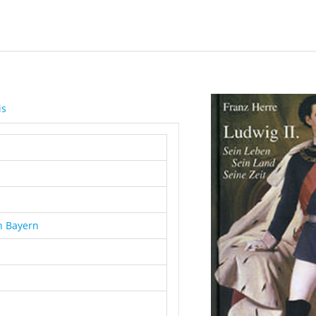
is
on Bayern