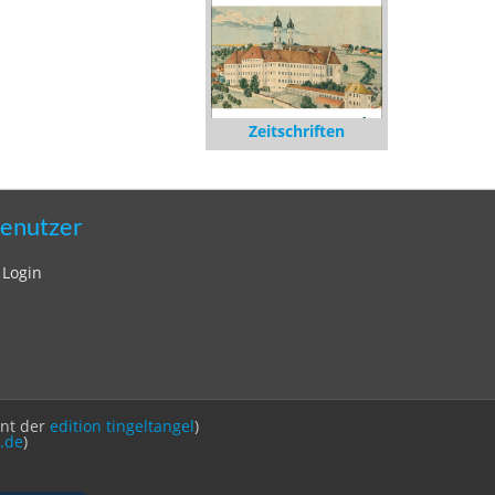
Zeitschriften
enutzer
Login
int der
edition tingeltangel
)
.de
)