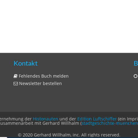
Kontakt
B
Fehlendes Buch melden
Newsletter bestellen
Unternehmung der
Histonauten
und der
Edition Luftschiffer
(ein Impr
Zusammenarbeit mit Gerhard Willhalm (
stadtgeschichte-muenchen
© 2020 Gerhard Willhalm, inc. All rights reserved.