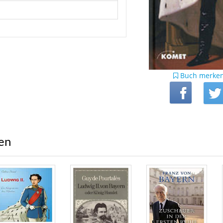
Buch merke
ren