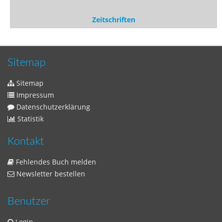
Sitemap
Sitemap
Impressum
Datenschutzerklärung
Statistik
Kontakt
Fehlendes Buch melden
Newsletter bestellen
Benutzer
Login
litera bavarica ist eine Unternehmung der
Histonauten
und der
Edition Luftschiffer
(ein Imprint der
edition tingeltangel
)