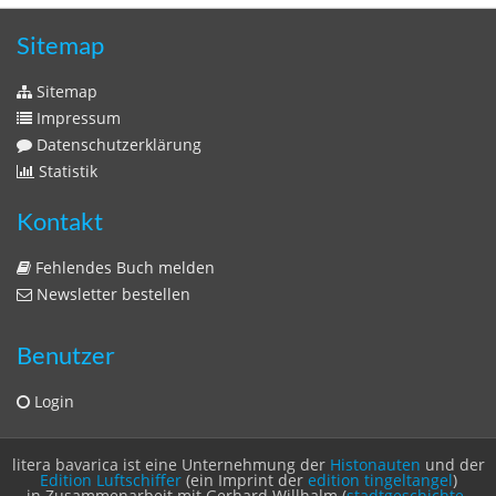
Datenschutzerklärung
Statistik
Kontakt
Fehlendes Buch melden
Newsletter bestellen
Benutzer
Login
litera bavarica ist eine Unternehmung der
Histonauten
und der
Edition Luftschiffer
(ein Imprint der
edition tingeltangel
)
in Zusammenarbeit mit Gerhard Willhalm (
stadtgeschichte-
muenchen.de
)
© 2020 Gerhard Willhalm, inc. All rights reserved.