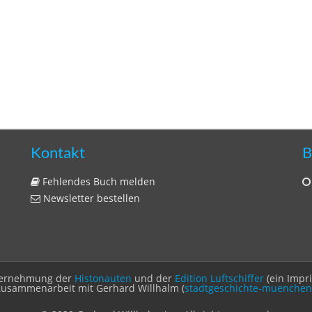
Kontakt
B
Fehlendes Buch melden
Newsletter bestellen
Unternehmung der
Histonauten
und der
Edition Luftschiffer
(ein Impr
Zusammenarbeit mit Gerhard Willhalm (
stadtgeschichte-muenchen