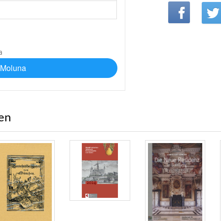
 Moluna
ren