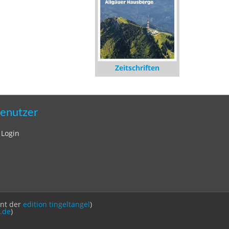
Zeitschriften
enutzer
Login
int der
edition tingeltangel
)
.de
)