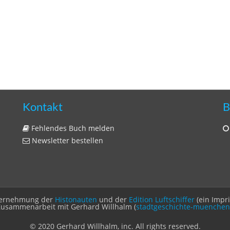
Kontakt
B
Fehlendes Buch melden
Newsletter bestellen
Unternehmung der
Histonauten
und der
Edition Luftschiffer
(ein Impr
Zusammenarbeit mit Gerhard Willhalm (
stadtgeschichte-muenchen
© 2020 Gerhard Willhalm, inc. All rights reserved.