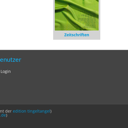
Zeitschriften
enutzer
Login
int der
edition tingeltangel
)
.de
)