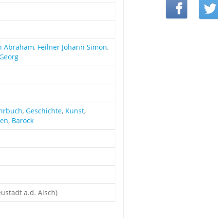
on Abraham
,
Feilner Johann Simon
,
 Georg
ahrbuch
,
Geschichte
,
Kunst
,
xen
,
Barock
stadt a.d. Aisch)