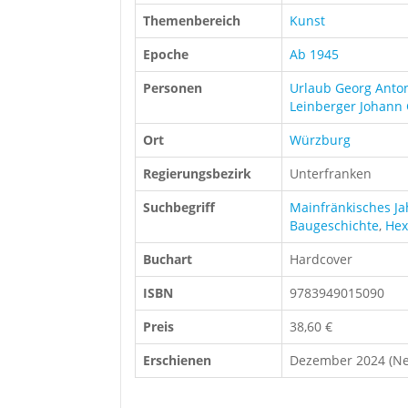
Themenbereich
Kunst
Epoche
Ab 1945
Personen
Urlaub Georg Ant
Leinberger Johann
Ort
Würzburg
Regierungsbezirk
Unterfranken
Suchbegriff
Mainfränkisches J
Baugeschichte
,
He
Buchart
Hardcover
ISBN
9783949015090
Preis
38,60 €
Erschienen
Dezember 2024 (Neu