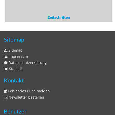
Sitemap
Impressum
Datenschutzerklärung
Statistik
Kontakt
Fehlendes Buch melden
Newsletter bestellen
Benutzer
Login
litera bavarica ist eine Unternehmung der
Histonauten
und der
Edition Luftschiffer
(ein Imprint der
edition tingeltangel
)
in Zusammenarbeit mit Gerhard Willhalm (
stadtgeschichte-
muenchen.de
)